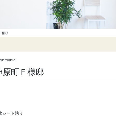
Ｆ様邸
eliercuddle
神原町Ｆ様邸
水シート貼り