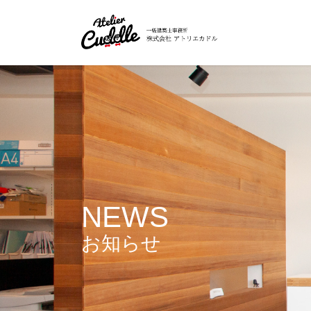
コ
ナ
ン
ビ
テ
ゲ
ン
ー
ツ
シ
に
ョ
移
ン
動
に
移
動
NEWS
お知らせ